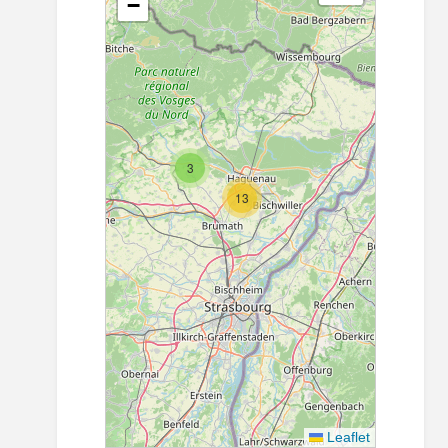
−
3
13
Leaflet