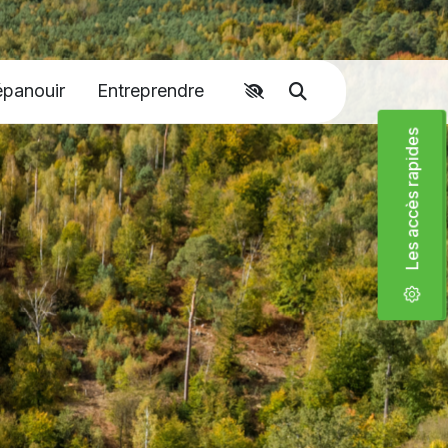
épanouir
Entreprendre
Accéder aux liens rapides
Moteur de recher
Les accès rapides