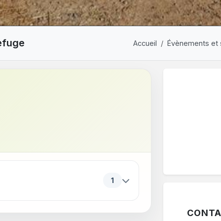
refuge
Accueil
Évènements et 
ériodes. Appuyez sur Entrée ou sur Espace pour ouvrir ou f
1
CONTA