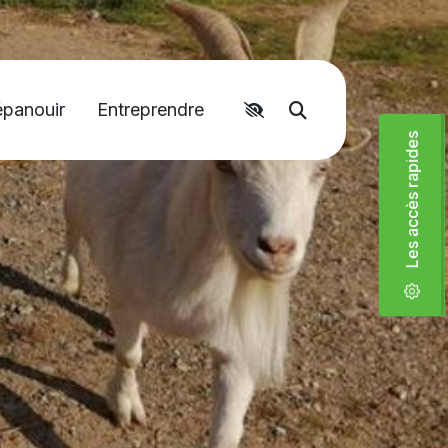
Accéder aux liens rapides
épanouir
Entreprendre
Moteur de recher
Les accès rapides